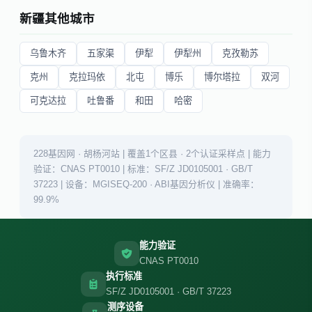
新疆其他城市
乌鲁木齐
五家渠
伊犁
伊犁州
克孜勒苏
克州
克拉玛依
北屯
博乐
博尔塔拉
双河
可克达拉
吐鲁番
和田
哈密
228基因网 · 胡杨河站 | 覆盖1个区县 · 2个认证采样点 | 能力
验证：CNAS PT0010 | 标准：SF/Z JD0105001 · GB/T
37223 | 设备：MGISEQ-200 · ABI基因分析仪 | 准确率：
99.9%
能力验证
CNAS PT0010
执行标准
SF/Z JD0105001 · GB/T 37223
测序设备