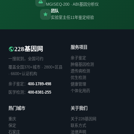
MGISEQ-200 · ABI基因分析仪
团队
实验室主任11年鉴定经验
服务项目
228基因网
亲子鉴定
一搜就到，全国可约
肿瘤基因检测
覆盖全国370+城市 · 2800+区县
遗传病检测
· 6600+认证机构
优生检测
亲子鉴定：
400-1789-498
健康管理
个体化用药
医学检测：
400-8381-255
热门城市
关于我们
重庆
关于228基因网
保定
联系方式
石家庄
法律声明