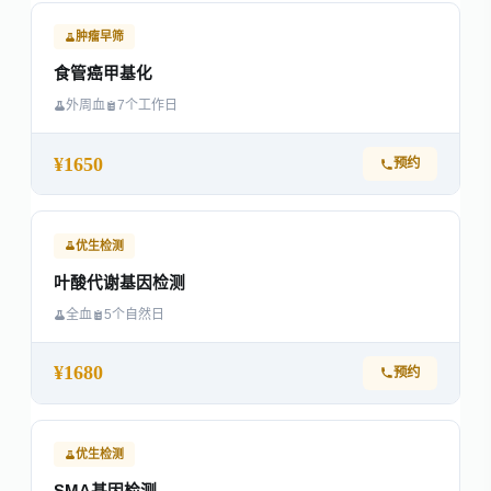
肿瘤早筛
食管癌甲基化
外周血
7个工作日
¥1650
预约
优生检测
叶酸代谢基因检测
全血
5个自然日
¥1680
预约
优生检测