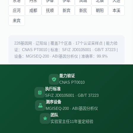
东港
丹东
伊春
伊犁
凤城
北镇
大连
庄河
成都
抚顺
新宾
新民
朝阳
本溪
来宾
228基因网 · 辽阳站 | 覆盖7个区县 · 17个认证采样点 | 能力验
证：CNAS PT0010 | 标准：SF/Z JD0105001 · GB/T 37223 |
设备：MGISEQ-200 · ABI基因分析仪 | 准确率：99.9%
能力验证
CNAS PT0010
执行标准
SF/Z JD0105001 · GB/T 37223
测序设备
MGISEQ-200 · ABI基因分析仪
团队
实验室主任11年鉴定经验