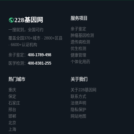
服务项目
228基因网
亲子鉴定
一搜就到，全国可约
肿瘤基因检测
覆盖全国370+城市 · 2800+区县
遗传病检测
· 6600+认证机构
优生检测
亲子鉴定：
400-1789-498
健康管理
个体化用药
医学检测：
400-8381-255
热门城市
关于我们
重庆
关于228基因网
保定
联系方式
石家庄
法律声明
邢台
隐私保护
邯郸
网站地图
北京
上海