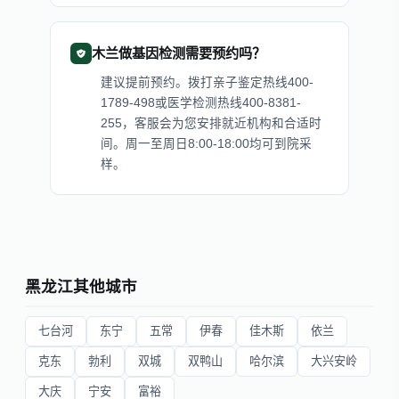
木兰做基因检测需要预约吗？
建议提前预约。拨打亲子鉴定热线400-
1789-498或医学检测热线400-8381-
255，客服会为您安排就近机构和合适时
间。周一至周日8:00-18:00均可到院采
样。
黑龙江其他城市
七台河
东宁
五常
伊春
佳木斯
依兰
克东
勃利
双城
双鸭山
哈尔滨
大兴安岭
大庆
宁安
富裕