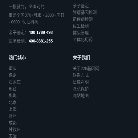
亲子鉴定
一搜就到，全国可约
肿瘤基因检测
覆盖全国370+城市 · 2800+区县
遗传病检测
· 6600+认证机构
优生检测
亲子鉴定：
400-1789-498
健康管理
个体化用药
医学检测：
400-8381-255
热门城市
关于我们
重庆
关于228基因网
保定
联系方式
石家庄
法律声明
邢台
隐私保护
邯郸
网站地图
北京
上海
赣州
成都
甘孜州
天津