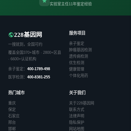
实验室主任11年鉴定经验
服务项目
228基因网
亲子鉴定
一搜就到，全国可约
肿瘤基因检测
覆盖全国370+城市 · 2800+区县
遗传病检测
· 6600+认证机构
优生检测
亲子鉴定：
400-1789-498
健康管理
个体化用药
医学检测：
400-8381-255
热门城市
关于我们
重庆
关于228基因网
保定
联系方式
石家庄
法律声明
邢台
隐私保护
邯郸
网站地图