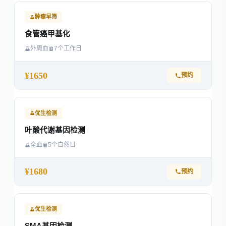
肿瘤早筛
食管癌甲基化
外周血
7个工作日
¥1650
预约
优生检测
叶酸代谢基因检测
全血
5个自然日
¥1680
预约
优生检测