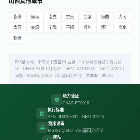
山西其他城市
临汾
侯马
南充
古交
吕梁
垣曲
大同
太原
娄烦
宁武
平顺
忻州
怀仁
文水
新绛
228基因网 · 平陆站 | 覆盖1个区县 · 2个认证采样点 | 能力验
证：CNAS PT0010 | 标准：SF/Z JD0105001 · GB/T 37223 |
设备：MGISEQ-200 · ABI基因分析仪 | 准确率：99.9%
能力验证
CNAS PT0010
执行标准
SF/Z JD0105001 · GB/T 37223
测序设备
MGISEQ-200 · ABI基因分析仪
团队