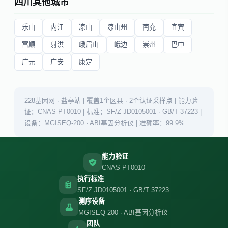
四川其他城市
乐山
内江
凉山
凉山州
南充
宜宾
富顺
射洪
峨眉山
峨边
崇州
巴中
广元
广安
康定
228基因网 · 盐亭站 | 覆盖1个区县 · 2个认证采样点 | 能力验
证：CNAS PT0010 | 标准：SF/Z JD0105001 · GB/T 37223 |
设备：MGISEQ-200 · ABI基因分析仪 | 准确率：99.9%
能力验证
CNAS PT0010
执行标准
SF/Z JD0105001 · GB/T 37223
测序设备
MGISEQ-200 · ABI基因分析仪
团队